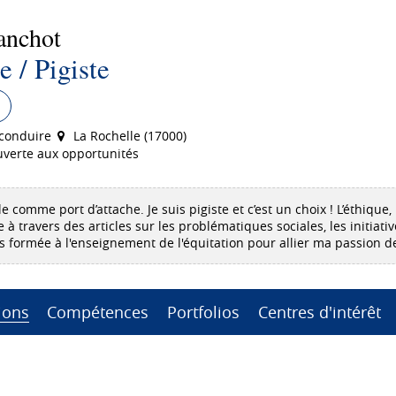
anchot
e / Pigiste
conduire
La Rochelle (17000)
verte aux opportunités
e comme port d’attache. Je suis pigiste et c’est un choix ! L’éthique, 
à travers des articles sur les problématiques sociales, les initiativ
is formée à l'enseignement de l'équitation pour allier ma passion d
ions
Compétences
Portfolios
Centres d'intérêt