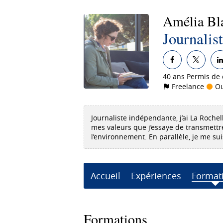
Amélia
Bl
Journalist
40 ans
Permis de 
Freelance
Ou
Journaliste indépendante, j’ai La Rochell
mes valeurs que j’essaye de transmettre 
l’environnement. En parallèle, je me su
Accueil
Expériences
Format
Formations